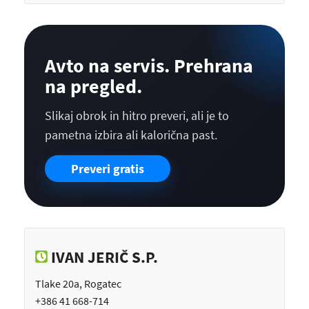
Avto na servis. Prehrana
na pregled.
Slikaj obrok in hitro preveri, ali je to
pametna izbira ali kalorična past.
Preveri gratis
IVAN JERIČ S.P.
Tlake 20a, Rogatec
+386 41 668-714