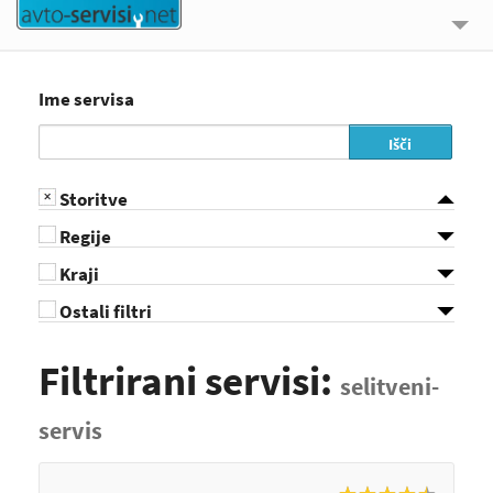
🔍 ISKALNIK
Ime servisa
UPORABNE INFORMACIJE
Išči
O NAS
Storitve
KONTAKT
Regije
PRIJAVI SE
Kraji
Ostali filtri
Filtrirani servisi:
selitveni-
servis