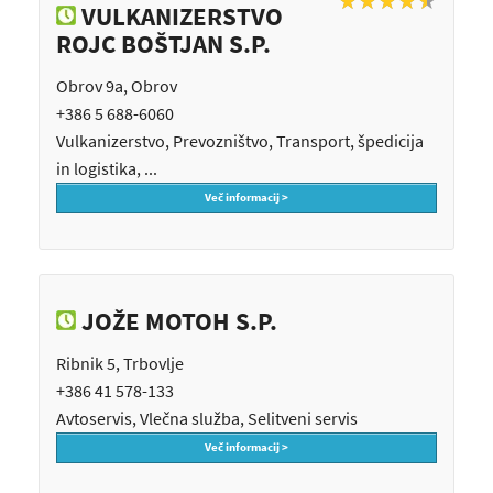
★
★
★
★
★
VULKANIZERSTVO
ROJC BOŠTJAN S.P.
Obrov 9a, Obrov
+386 5 688-6060
Vulkanizerstvo, Prevozništvo, Transport, špedicija
in logistika, ...
Več informacij >
JOŽE MOTOH S.P.
Ribnik 5, Trbovlje
+386 41 578-133
Avtoservis, Vlečna služba, Selitveni servis
Več informacij >