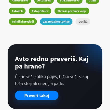
Avtostoritve
Avtoservis
Vulkanizerstvo
Gume
Avtodeli
Avtopralnice
Klima in prezračevanje
Tehnični pregledi
Zavarovalne storitve
Optika
Avto redno preveriš. Kaj
pa hrano?
Če ne veš, koliko poješ, težko veš, zakaj
teža stoji ali energija pade.
Preveri takoj