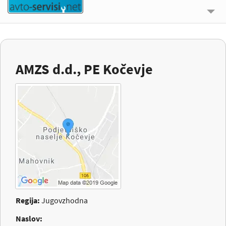
🔍 ISKALNIK
UPORABNE INFORMACIJE
AMZS d.d., PE Kočevje
O NAS
KONTAKT
PRIJAVI SE
Regija:
Jugovzhodna
Naslov: