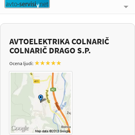
🔍 ISKALNIK
UPORABNE INFORMACIJE
AVTOELEKTRIKA COLNARIČ
O NAS
COLNARIČ DRAGO S.P.
KONTAKT
★
★
★
★
★
Ocena ljudi:
PRIJAVI SE