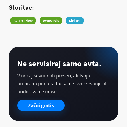
Storitve:
Avtostoritve
Avtoservis
Elektro
Ne servisiraj samo avta.
V nekaj sekundah preveri, ali tvoja
prehrana podpira hujšanje, vzdrževanje ali
pridobivanje mase.
Začni gratis