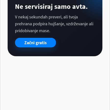
Ne servisiraj samo avta.
V nekaj sekundah preveri, ali tvoja
prehrana podpira hujšanje, vzdrževanje ali
pridobivanje mase.
Začni gratis