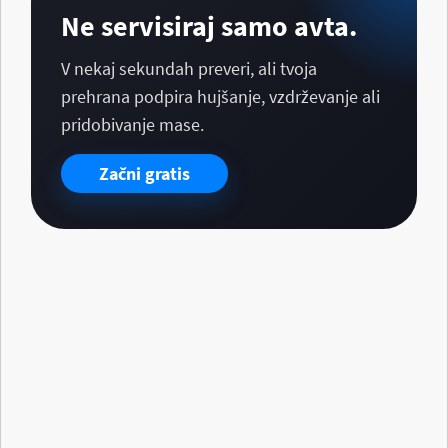
Ne servisiraj samo avta.
V nekaj sekundah preveri, ali tvoja
prehrana podpira hujšanje, vzdrževanje ali
pridobivanje mase.
Začni gratis