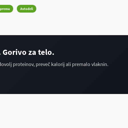
oprema
Avtodeli
 Gorivo za telo.
dovolj proteinov, preveč kalorij ali premalo vlaknin.