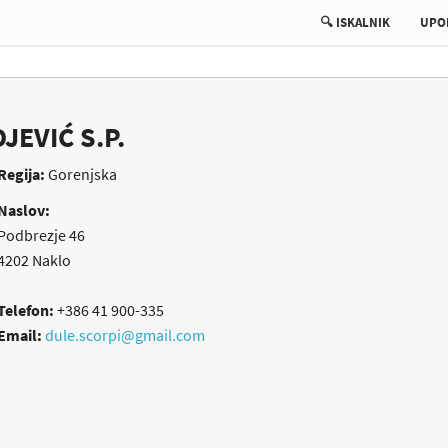
🔍 ISKALNIK
UPO
EVIĆ S.P.
Regija:
Gorenjska
Naslov:
Podbrezje 46
4202
Naklo
Telefon:
+386 41 900-335
Email:
dule.scorpi@gmail.com