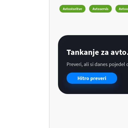
Avtostoritve
Avtoservis
Avto
Tankanje za avto.
Preveri, ali si danes pojedel 
Hitro preveri