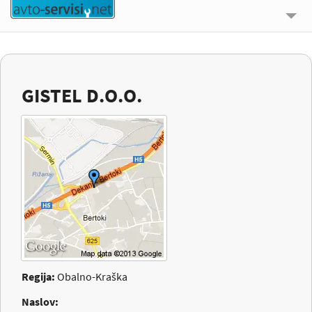
🔍 ISKALNIK
UPORABNE INFORMACIJE
GISTEL D.O.O.
O NAS
KONTAKT
PRIJAVI SE
Regija:
Obalno-Kraška
Naslov: