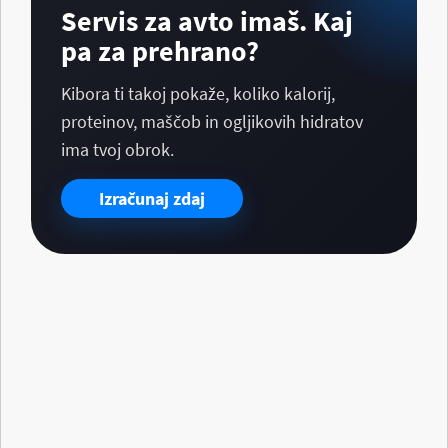
Servis za avto imaš. Kaj
pa za prehrano?
Kibora ti takoj pokaže, koliko kalorij,
proteinov, maščob in ogljikovih hidratov
ima tvoj obrok.
Izračunaj zdaj