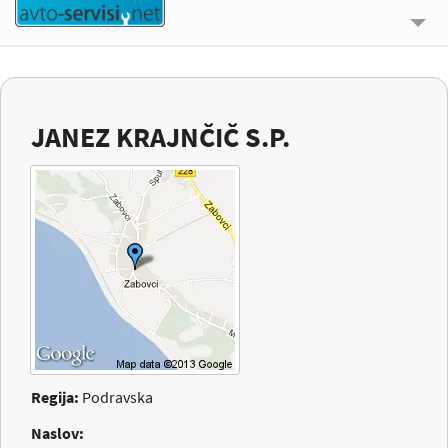
🔍 ISKALNIK
UPORABNE INFORMACIJE
JANEZ KRAJNČIČ S.P.
O NAS
KONTAKT
PRIJAVI SE
Regija:
Podravska
Naslov: