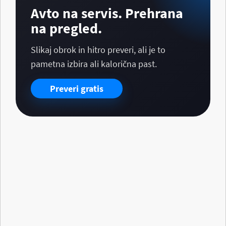
Avto na servis. Prehrana
na pregled.
Slikaj obrok in hitro preveri, ali je to
pametna izbira ali kalorična past.
Preveri gratis