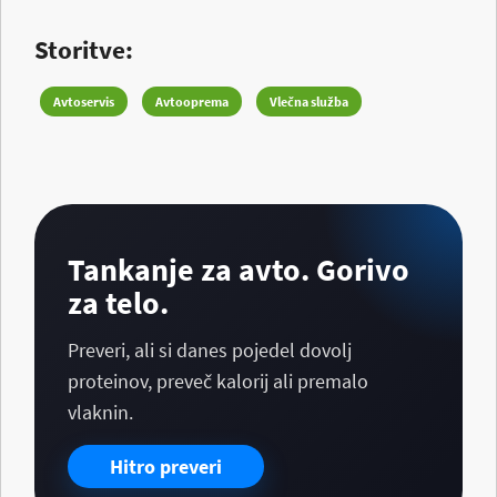
Storitve:
Avtoservis
Avtooprema
Vlečna služba
Tankanje za avto. Gorivo
za telo.
Preveri, ali si danes pojedel dovolj
proteinov, preveč kalorij ali premalo
vlaknin.
Hitro preveri