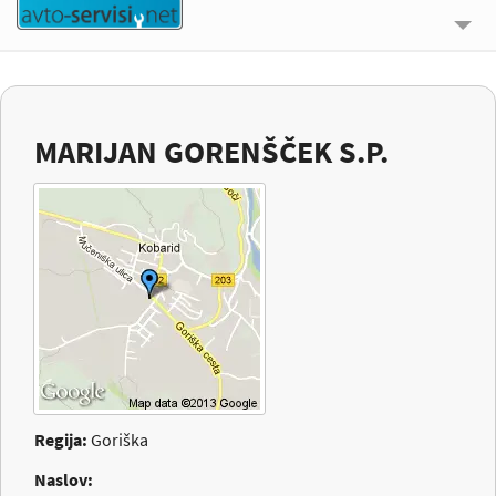
🔍 ISKALNIK
UPORABNE INFORMACIJE
MARIJAN GORENŠČEK S.P.
O NAS
KONTAKT
PRIJAVI SE
Regija:
Goriška
Naslov: