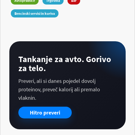
Avtopralnice
Trgovina
Bar
Bencinski servisi in kuriva
Tankanje za avto. Gorivo
za telo.
Preveri, ali si danes pojedel dovolj
proteinov, preveč kalorij ali premalo
vlaknin.
Hitro preveri