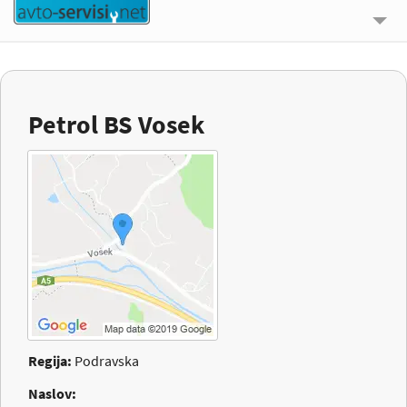
🔍 ISKALNIK
UPORABNE INFORMACIJE
Petrol BS Vosek
O NAS
KONTAKT
PRIJAVI SE
Regija:
Podravska
Naslov: