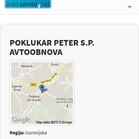
🔍 ISKALNIK
UPORABNE INFORMACIJE
POKLUKAR PETER S.P.
O NAS
AVTOOBNOVA
KONTAKT
PRIJAVI SE
Regija:
Gorenjska