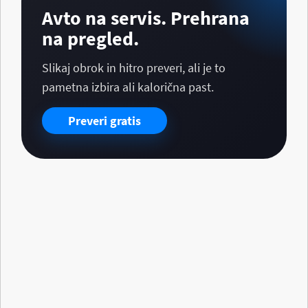
Avto na servis. Prehrana
na pregled.
Slikaj obrok in hitro preveri, ali je to
pametna izbira ali kalorična past.
Preveri gratis