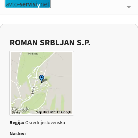
🔍 ISKALNIK
UPORABNE INFORMACIJE
ROMAN SRBLJAN S.P.
O NAS
KONTAKT
PRIJAVI SE
Regija:
Osrednjeslovenska
Naslov: