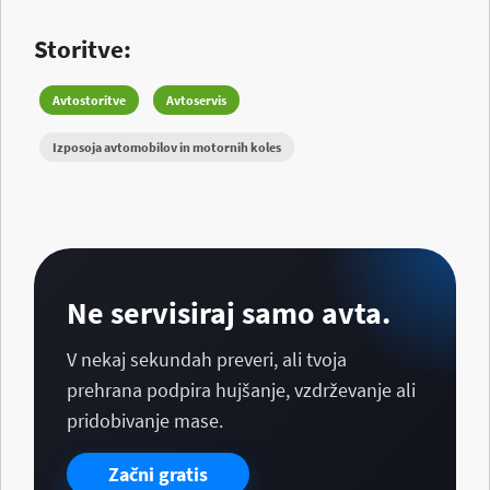
Storitve:
Avtostoritve
Avtoservis
Izposoja avtomobilov in motornih koles
Ne servisiraj samo avta.
V nekaj sekundah preveri, ali tvoja
prehrana podpira hujšanje, vzdrževanje ali
pridobivanje mase.
Začni gratis