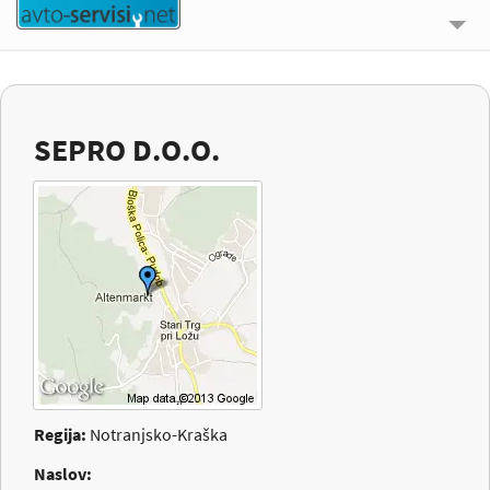
🔍 ISKALNIK
UPORABNE INFORMACIJE
SEPRO D.O.O.
O NAS
KONTAKT
PRIJAVI SE
Regija:
Notranjsko-Kraška
Naslov: