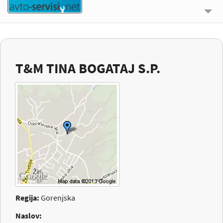
🔍 ISKALNIK
UPORABNE INFORMACIJE
T&M TINA BOGATAJ S.P.
O NAS
KONTAKT
PRIJAVI SE
Regija:
Gorenjska
Naslov: