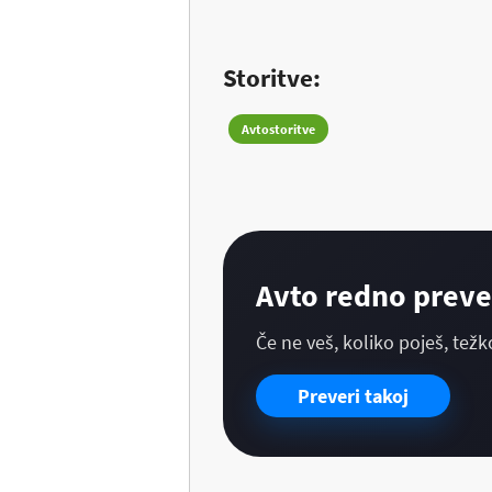
Storitve:
Avtostoritve
Avto redno prever
Če ne veš, koliko poješ, težko
Preveri takoj