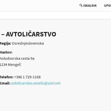
🔍 ISKALNIK
UPO
. – AVTOLIČARSTVO
Regija:
Osrednjeslovenska
Naslov:
Kolodvorska cesta 9a
1234
Mengeš
Telefon:
+386 1 729-1168
Email:
avtolicarstvo.veselic@siol.net